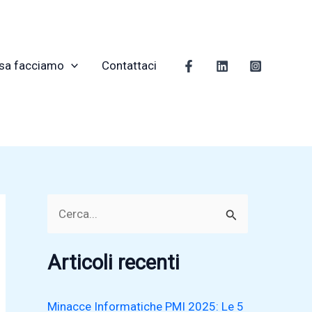
sa facciamo
Contattaci
C
e
r
Articoli recenti
c
a
Minacce Informatiche PMI 2025: Le 5